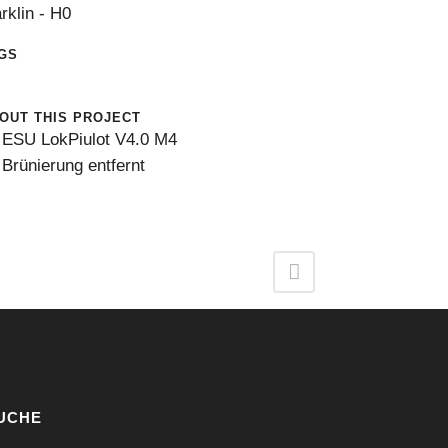
rklin - H0
GS
0
OUT THIS PROJECT
ESU LokPiulot V4.0 M4
Brünierung entfernt
UCHE