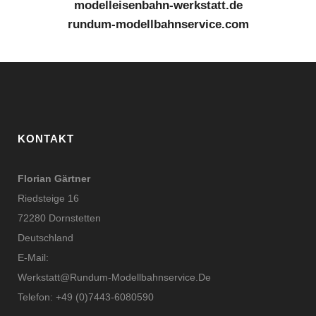
modelleisenbahn-werkstatt.de
rundum-modellbahnservice.com
KONTAKT
Florian Gärtner
Riedsteige 16
72280 Dornstetten
Deutschland
E-Mail:
Werkstatt@rundum-Modellbahnservice.de
Telefon: +49 (0)7443-6080590