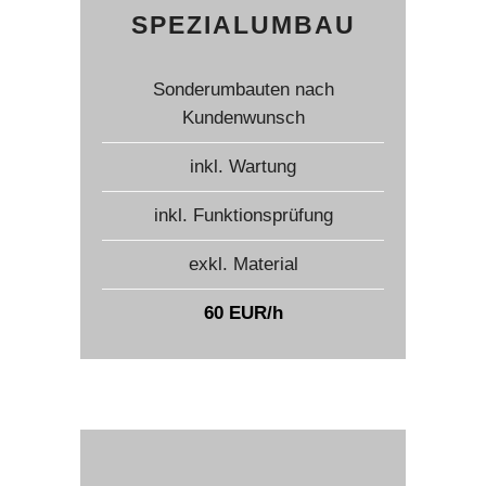
SPEZIALUMBAU
Sonderumbauten nach
Kundenwunsch
inkl. Wartung
inkl. Funktionsprüfung
exkl. Material
60 EUR/h