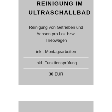
REINIGUNG IM
ULTRASCHALLBAD
Reinigung von Getrieben und
Achsen pro Lok bzw.
Triebwagen
inkl. Montagearbeiten
inkl. Funktionsprüfung
30 EUR