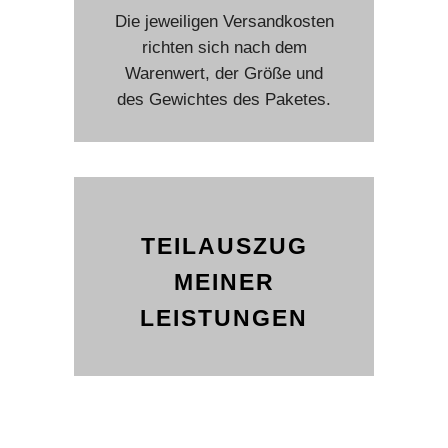
Die jeweiligen Versandkosten
richten sich nach dem
Warenwert, der Größe und
des Gewichtes des Paketes.
TEILAUSZUG
MEINER
LEISTUNGEN