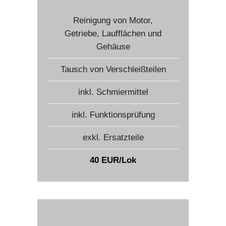
Reinigung von Motor,
Getriebe, Laufflächen und
Gehäuse
Tausch von Verschleißteilen
inkl. Schmiermittel
inkl. Funktionsprüfung
exkl. Ersatzteile
40 EUR/Lok