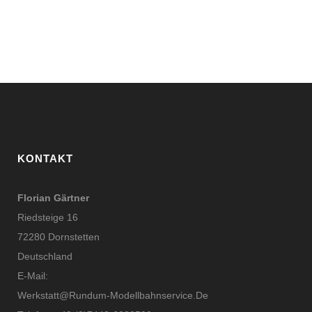
KONTAKT
Florian Gärtner
Riedsteige 16
72280 Dornstetten
Deutschland
E-Mail:
Werkstatt@rundum-Modellbahnservice.de