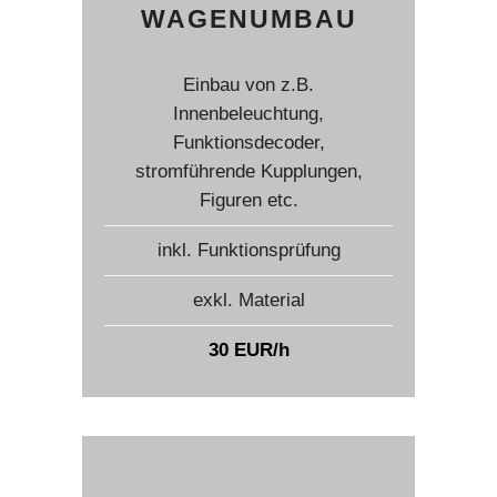
WAGENUMBAU
Einbau von z.B.
Innenbeleuchtung,
Funktionsdecoder,
stromführende Kupplungen,
Figuren etc.
inkl. Funktionsprüfung
exkl. Material
30 EUR/h