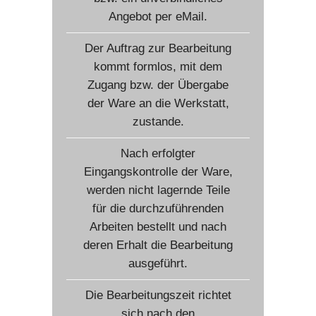
Angebot per eMail.
Der Auftrag zur Bearbeitung
kommt formlos, mit dem
Zugang bzw. der Übergabe
der Ware an die Werkstatt,
zustande.
Nach erfolgter
Eingangskontrolle der Ware,
werden nicht lagernde Teile
für die durchzuführenden
Arbeiten bestellt und nach
deren Erhalt die Bearbeitung
ausgeführt.
Die Bearbeitungszeit richtet
sich nach den