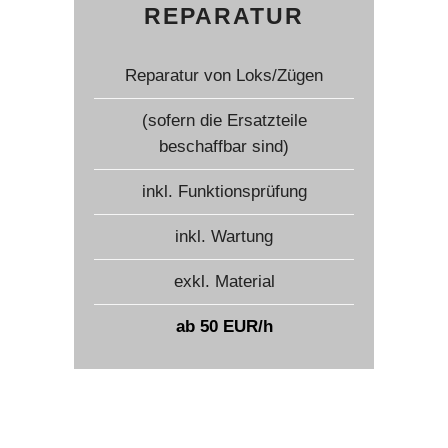
REPARATUR
Reparatur von Loks/Zügen
(sofern die Ersatzteile
beschaffbar sind)
inkl. Funktionsprüfung
inkl. Wartung
exkl. Material
ab 50 EUR/h