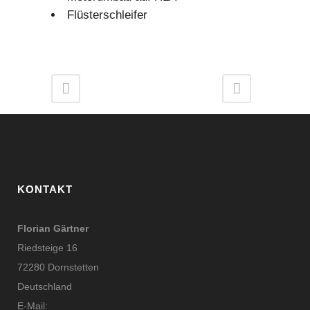
Flüsterschleifer
KONTAKT
Florian Gärtner
Riedsteige 16
72280 Dornstetten
Deutschland
E-Mail: