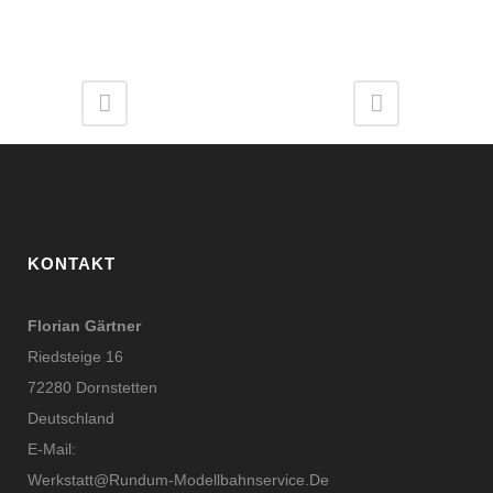
KONTAKT
Florian Gärtner
Riedsteige 16
72280 Dornstetten
Deutschland
E-Mail:
Werkstatt@rundum-Modellbahnservice.de