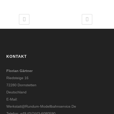
KONTAKT
Florian Gärtner
Riedsteige 16
72280 Dornstetten
Deutschland
E-Mail:
Werkstatt@rundum-Modellbahnservice.de
Telefon: +49 (0)7443-6080590