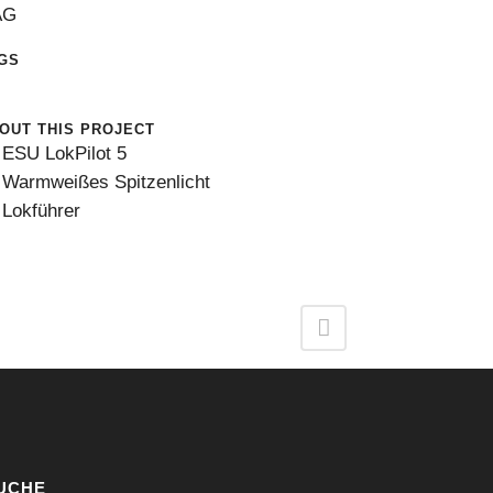
AG
GS
0
OUT THIS PROJECT
ESU LokPilot 5
Warmweißes Spitzenlicht
Lokführer
UCHE