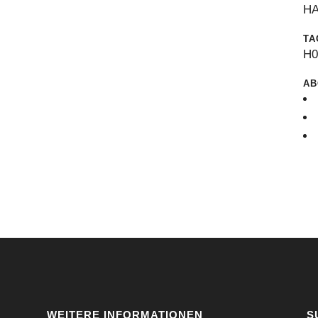
H
TA
H
AB
WEITERE INFORMATIONEN
S