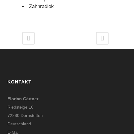
Zahnradlok
KONTAKT
Florian Gärtner
Riedsteige 16
72280 Dornstetten
Deutschland
E-Mail: