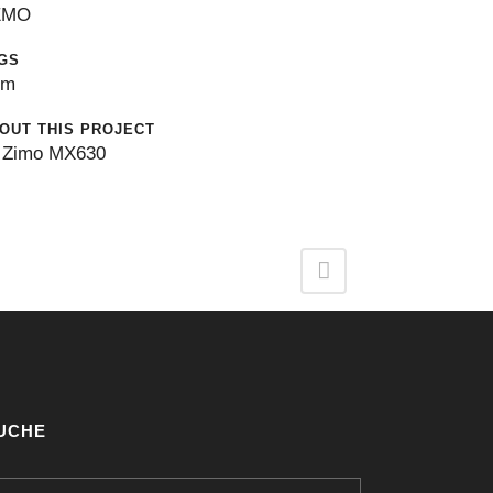
EMO
GS
0m
OUT THIS PROJECT
Zimo MX630
UCHE