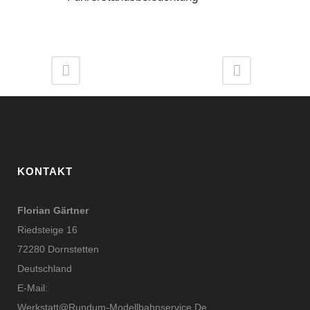
KONTAKT
Florian Gärtner
Riedsteige 16
72280 Dornstetten
Deutschland
E-Mail:
Werkstatt@rundum-Modellbahnservice.de