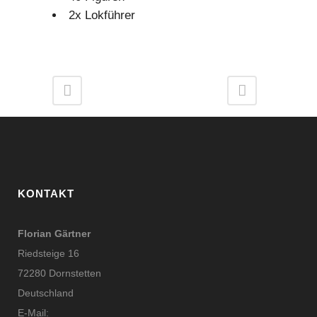
2x Lokführer
KONTAKT
Florian Gärtner
Riedsteige 16
72280 Dornstetten
Deutschland
E-Mail: