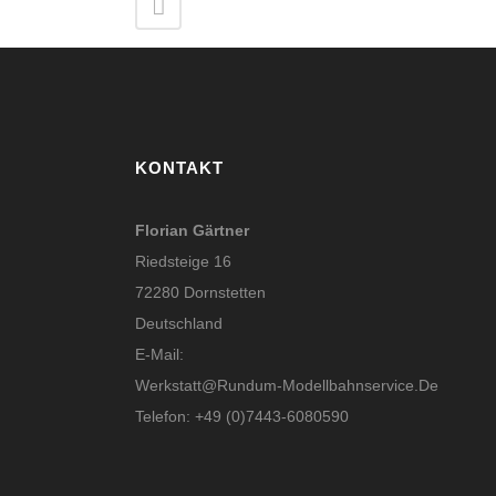
KONTAKT
Florian Gärtner
Riedsteige 16
72280 Dornstetten
Deutschland
E-Mail:
Werkstatt@rundum-Modellbahnservice.de
Telefon: +49 (0)7443-6080590