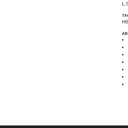
L.
TA
H
AB