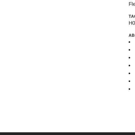
Fl
TA
H
AB